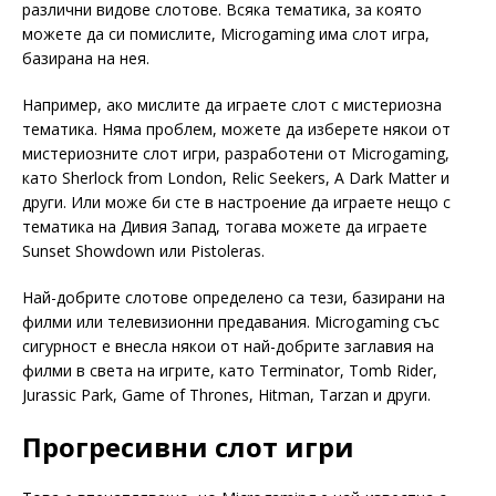
различни видове слотове. Всяка тематика, за която
можете да си помислите, Microgaming има слот игра,
базирана на нея.
Например, ако мислите да играете слот с мистериозна
тематика. Няма проблем, можете да изберете някои от
мистериозните слот игри, разработени от Microgaming,
като Sherlock from London, Relic Seekers, A Dark Matter и
други. Или може би сте в настроение да играете нещо с
тематика на Дивия Запад, тогава можете да играете
Sunset Showdown или Pistoleras.
Най-добрите слотове определено са тези, базирани на
филми или телевизионни предавания. Microgaming със
сигурност е внесла някои от най-добрите заглавия на
филми в света на игрите, като Terminator, Tomb Rider,
Jurassic Park, Game of Thrones, Hitman, Tarzan и други.
Прогресивни слот игри