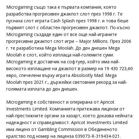
Microgaming също така е първата компания, която
разработва прогресивен джакпот слот през 1998 г. Те
пуснаха слот играта Cash Splash през 1998 г. и това беше
първият слот с областен прогресивен джакпот. По-късно
Microgaming създаде един от все още най-играните
прогресивни джакпот слот игри – Major Millions. През 2006
г. те разработиха Mega Moolah. До ден днешен Mega
Moolah е слот, който изплаща най-големите суми.
Microgaming е доставчик на софтуер, който има най-
високото изплащане на джакпот в размер на 19 430 723,60
евро, спечелени върху играта Absolootly Mad: Mega
Moolah през 2021 г., държейки световния рекорд за най-
голямата изплата до ден днешен.
Microgaming е собственост и оперирана от Apricot
Investments Limited. Компанията притежава лицензи от
най-престижните органи за хазарт, което доказва нейната
надеждност и справедливост. Apricot Investments Limited
има лиценз от Gambling Commission в Обединеното
кралство под номер на лиценза 039073-R-319434-021.