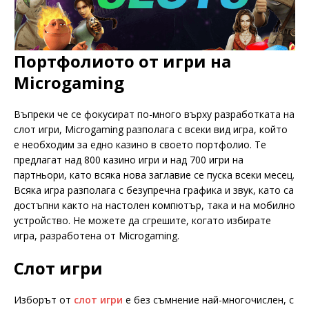
Портфолиото от игри на
Microgaming
Въпреки че се фокусират по-много върху разработката на
слот игри, Microgaming разполага с всеки вид игра, който
е необходим за едно казино в своето портфолио. Те
предлагат над 800 казино игри и над 700 игри на
партньори, като всяка нова заглавие се пуска всеки месец.
Всяка игра разполага с безупречна графика и звук, като са
достъпни както на настолен компютър, така и на мобилно
устройство. Не можете да сгрешите, когато избирате
игра, разработена от Microgaming.
Слот игри
Изборът от
слот игри
е без съмнение най-многочислен, с