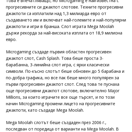
Това е впечатляващо, но Microgaming е най-известна с
прогресивните си джакпот слотове. Техните прогресивни
джакпоти са изплатили над 1,3 милиарда евро от
създаването им и включват най-големите и най-популярни
джакпоти и игри в бранша. Слот играта Mega Moolah
държи рекорда за най-високата изплата от 18,9 милиона
евро.
Microgaming създаде първия областен прогресивен
джакпот слот, Cash Splash. Това беше проста 3-
барабанна, 3-линийна слот игра, с ярки класически
символи. По-късно слотът беше обновен до 5 барабана и
по-добра графика, но все пак беше много популярен за
първи прогресивен джакпот слот. След това те пуснаха
още прогресивни джакпот слотове, включително Major
Millions, за които играчите все още търсят, и по този
начин Microgaming промени лицето на прогресивните
джакпоти, като създаде Mega Moolah.
Mega Moolah слотът беше създаден през 2006 г.,
последван от поредица от варианти на Mega Moolah. В