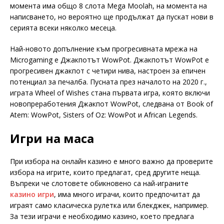
момента има общо 8 слота Mega Moolah, на момента на
написването, но вероятно ще продължат да пускат нови в
серията всеки няколко месеца.
Най-новото допълнение към прогресивната мрежа на
Microgaming е Джакпотът WowPot. Джакпотът WowPot е
прогресивен джакпот с четири нива, настроен за епичен
потенциал за печалба. Пусната през началото на 2020 г.,
играта Wheel of Wishes стана първата игра, която включи
новопреработения Джакпот WowPot, следвана от Book of
Atem: WowPot, Sisters of Oz: WowPot и African Legends.
Игри на маса
При избора на онлайн казино е много важно да проверите
избора на игрите, които предлагат, сред другите неща.
Въпреки че слотовете обикновено са най-играните
казино игри
, има много играчи, които предпочитат да
играят само класическа рулетка или блекджек, например.
За тези играчи е необходимо казино, което предлага