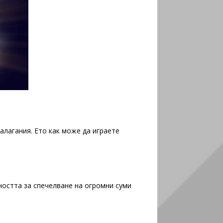
залагания. Ето как може да играете
ността за спечелване на огромни суми