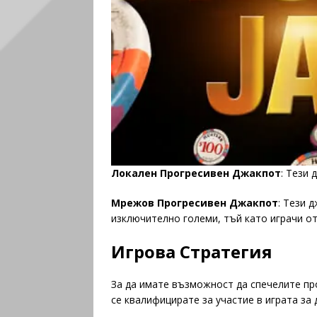
Локален Прогресивен Джакпот
: Тези
Мрежов Прогресивен Джакпот
: Тези 
изключително големи, тъй като играчи от
Игрова Стратегия
За да имате възможност да спечелите про
се квалифицирате за участие в играта за