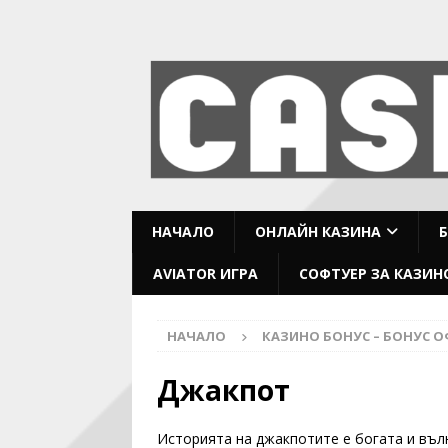
НАЧАЛО
ОНЛАЙН КАЗИНА
AVIATOR ИГРА
СОФТУЕР ЗА КАЗИН
НАЧАЛО
КАЗИНО БОНУС – БОНУС О
Джакпот
Историята на джакпотите е богата и вълн