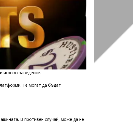
и игрово заведение.
платформи. Те могат да бъдат
ашината. В противен случай, може да не