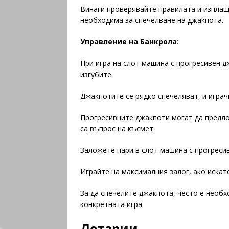
Винаги проверявайте правилата и изплащ
необходима за спечелване на джакпота.
Управление на Банкрола
:
При игра на слот машина с прогресивен д
изгубите.
Джакпотите се рядко спечеляват, и играчи
Прогресивните джакпоти могат да предлож
са въпрос на късмет.
Заложете пари в слот машина с прогреси
Играйте на максималния залог, ако искат
За да спечелите джакпота, често е необ
конкретната игра.
Лотарии