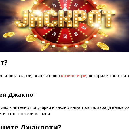
т?
ве игри и залози, включително
казино игри
, лотарии и спортни 
вен Джакпот
 изключително популярни в казино индустрията, заради възмож
ети относно тези машини:
вните Джакпоти?