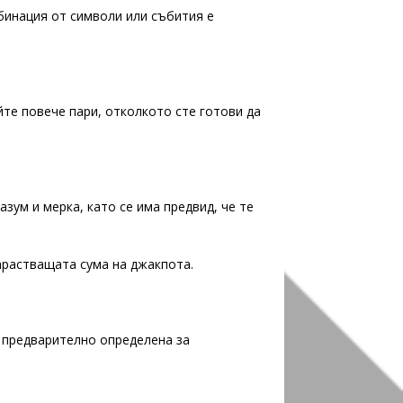
бинация от символи или събития е
йте повече пари, отколкото сте готови да
зум и мерка, като се има предвид, че те
арастващата сума на джакпота.
 предварително определена за