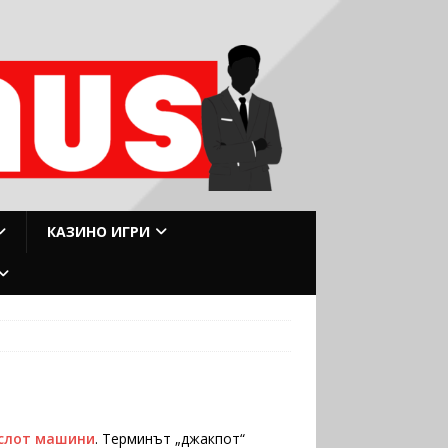
КАЗИНО ИГРИ
слот машини
. Терминът „джакпот“