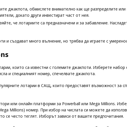
елите джакпота, обмислете внимателно как ще разпределите или
иятели, докато други инвестират част от нея.
авяйте, че лотариите са предназначени и за забавление. Насладет
ти и създават много вълнение, но трябва да играете с умерено
ons
отарии, които са известни с големите джакпоти. Изберете набор 
числа и специалният номер, спечелвате джакпота.
-популярните лотарии в САЩ, които предоставят възможност за с
ори или онлайн платформи за Powerball или Mega Millions. Избе
за Mega Millions) номер. При избор на числата си можете да изпол
ито се често теглят. Изборът зависи от вашите предпочитания.