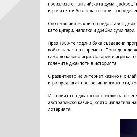
произлиза от английската дума „jackpot,“
играчите трябвало да спечелят определен
Слот машините, които предоставят джакп
като цигари, напитки и дребни суми пари.
През 1980-те години бяха създадени прог
който нараства с времето. Това доведе д
само до казино игри. Лотарии и игри кат
големите джакпоти в историята.
С развитието на интернет казино и онла
игри предлагат прогресивни джакпоти, ко
Историята на джакпотите включва легенд
австралийско казино, която изплатила на
лотарията.