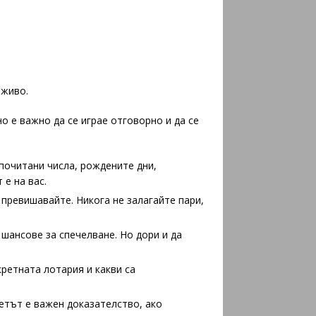
 живо.
о е важно да се играе отговорно и да се
почитани числа, рождените дни,
е на вас.
 превишавайте. Никога не залагайте пари,
 шансове за спечелване. Но дори и да
кретната лотария и какви са
илетът е важен доказателство, ако