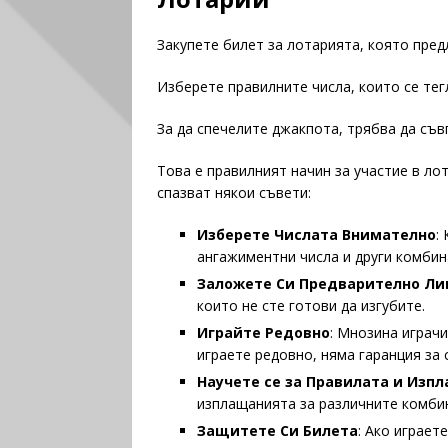
Закупете билет за лотарията, която пред
Изберете правилните числа, които се тег
За да спечелите джакпота, трябва да съвп
Това е правилният начин за участие в лот
спазват някои съвети:
Изберете Числата Внимателно
:
ангажиментни числа и други комбина
Заложете Си Предварително Л
които не сте готови да изгубите.
Играйте Редовно
: Мнозина играчи
играете редовно, няма гаранция за 
Научете се за Правилата и Изп
изплащанията за различните комбин
Защитете Си Билета
: Ако играет