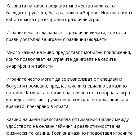
Казината на живо предлагат множество игри като
блекджек, рулетка, бакара, покер и Зарове. Играчите имат
избор и могат да изпробват различни игри.
Играчите могат да залагат с различни лимити, което ги
прави достъпни за играчи с различни бюджети.
Много казина на живо предоставят мобилни приложения,
които позволяват на играчите да играят на своите
смартфони и таблети.
Играчите често могат да се възползват от специални
бонуси и промоции, предназначени специално за казино
на живо. Казината на живо насърчават отговорната игра
и предоставят инструменти за контрол на залаганията и
времето, прекарано в играта.
Казино на живо представлява оптималния баланс между
удобството на онлайн гейминг и реалистичността на
физическите казина. Този вид казино предоставя играчите