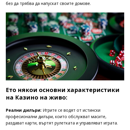
без да трябва да напускат своите домове.
Ето някои основни характеристики
на Казино на живо:
Реални дилъри:
Игрите се водят от истински
професионални дилъри, които обслужват масите,
раздават карти, въртят рулетката и управляват играта.