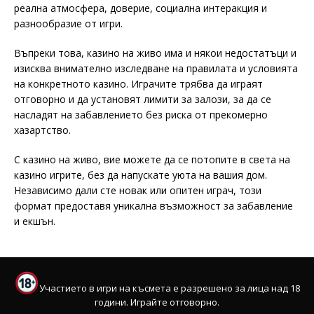
реална атмосфера, доверие, социална интеракция и
разнообразие от игри.
Въпреки това, казино на живо има и някои недостатъци и
изисква внимателно изследване на правилата и условията
на конкретното казино. Играчите трябва да играят
отговорно и да установят лимити за залози, за да се
насладят на забавлението без риска от прекомерно
хазартство.
С казино на живо, вие можете да се потопите в света на
казино игрите, без да напускате уюта на вашия дом.
Независимо дали сте новак или опитен играч, този
формат предоставя уникална възможност за забавление
и екшън.
Участието в игри на късмета е разрешено за лица над 18
години. Играйте отговорно.