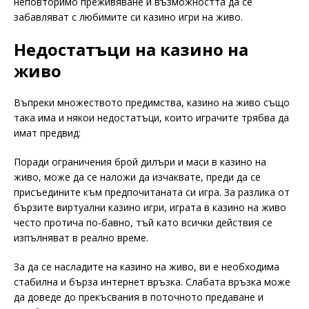
неповторимо преживяване и възможността да се
забавляват с любимите си казино игри на живо.
Недостатъци на казино на
живо
Въпреки множеството предимства, казино на живо също
така има и някои недостатъци, които играчите трябва да
имат предвид:
Поради ограничения брой дилъри и маси в казино на
живо, може да се наложи да изчаквате, преди да се
присъедините към предпочитаната си игра. За разлика от
бързите виртуални казино игри, играта в казино на живо
често протича по-бавно, тъй като всички действия се
изпълняват в реално време.
За да се насладите на казино на живо, ви е необходима
стабилна и бърза интернет връзка. Слабата връзка може
да доведе до прекъсвания в поточното предаване и