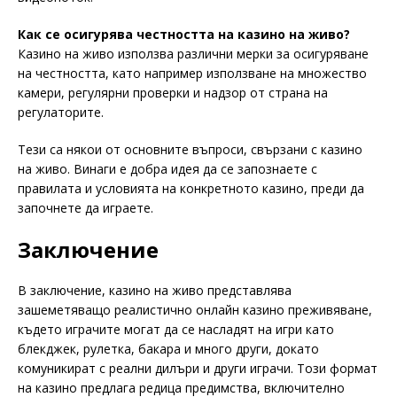
Как се осигурява честността на казино на живо?
Казино на живо използва различни мерки за осигуряване
на честността, като например използване на множество
камери, регулярни проверки и надзор от страна на
регулаторите.
Тези са някои от основните въпроси, свързани с казино
на живо. Винаги е добра идея да се запознаете с
правилата и условията на конкретното казино, преди да
започнете да играете.
Заключение
В заключение, казино на живо представлява
зашеметяващо реалистично онлайн казино преживяване,
където играчите могат да се насладят на игри като
блекджек, рулетка, бакара и много други, докато
комуникират с реални дилъри и други играчи. Този формат
на казино предлага редица предимства, включително