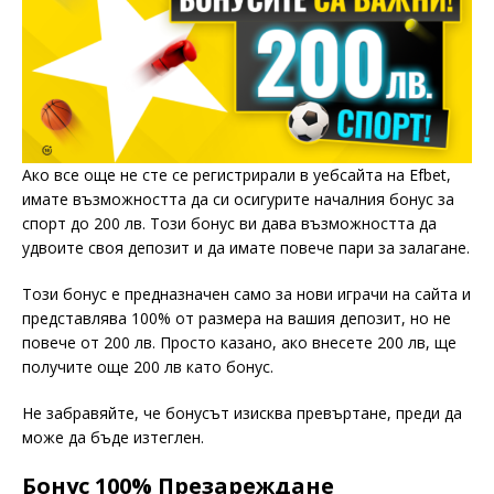
Ако все още не сте се регистрирали в уебсайта на Efbet,
имате възможността да си осигурите началния бонус за
спорт до 200 лв. Този бонус ви дава възможността да
удвоите своя депозит и да имате повече пари за залагане.
Този бонус е предназначен само за нови играчи на сайта и
представлява 100% от размера на вашия депозит, но не
повече от 200 лв. Просто казано, ако внесете 200 лв, ще
получите още 200 лв като бонус.
Не забравяйте, че бонусът изисква превъртане, преди да
може да бъде изтеглен.
Бонус 100% Презареждане