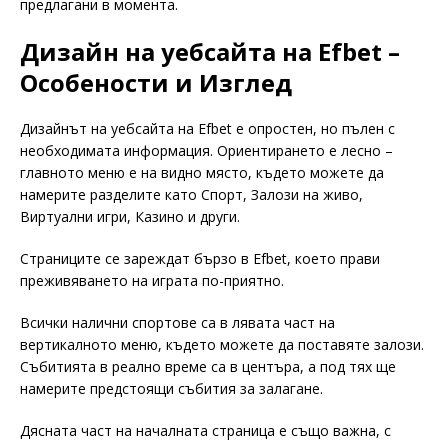
предлагани в момента.
Дизайн на уебсайта на Efbet –
Особености и Изглед
Дизайнът на уебсайта на Efbet е опростен, но пълен с
необходимата информация. Ориентирането е лесно –
главното меню е на видно място, където можете да
намерите разделите като Спорт, Залози на живо,
Виртуални игри, Казино и други.
Страниците се зареждат бързо в Efbet, което прави
преживяването на играта по-приятно.
Всички налични спортове са в лявата част на
вертикалното меню, където можете да поставяте залози.
Събитията в реално време са в центъра, а под тях ще
намерите предстоящи събития за залагане.
Дясната част на началната страница е също важна, с