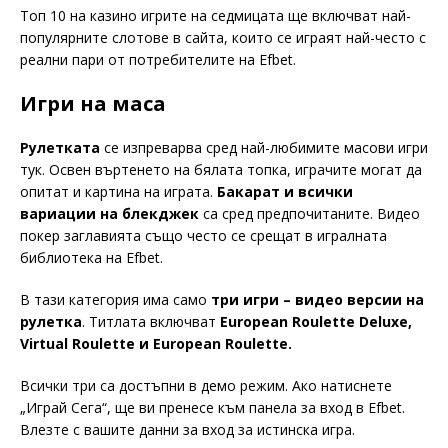
Топ 10 на казино игрите на седмицата ще включват най-
популярните слотове в сайта, които се играят най-често с
реални пари от потребителите на Efbet.
Игри на маса
Рулетката
се изпреварва сред най-любимите масови игри
тук. Освен въртенето на бялата топка, играчите могат да
опитат и картина на играта.
Бакарат и всички
вариации на блекджек
са сред предпочитаните. Видео
покер заглавията също често се срещат в игралната
библиотека на Efbet.
В тази категория има само
три игри – видео версии на
рулетка
. Титлата включват
European Roulette Deluxe,
Virtual Roulette и European Roulette.
Всички три са достъпни в демо режим. Ако натиснете
„Играй Сега“, ще ви пренесе към панела за вход в Efbet.
Влезте с вашите данни за вход за истинска игра.