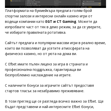
Платформата на букмейкъра предлага голям брой
спортни залози и интересни онлайн казино игри от
водещи компании като
EGT и CT Gaming
. Можете да
изпробвате част от тях в демо режим, за да се уверите,
че избирате правилната ротативка.
Сайтът предлага и популярни масови игри в реално време,
които ви позволяват да усетите атмосферата на
физическо казино, но от уюта на дома ви.
С Efbet имате пълен лиценз за игра в страната и
професионална поддръжка, гарантираща ви
безпроблемно наслаждение на игрите.
С наличните бонуси за играчите сайтът предоставя
стартов тласък за незабравимо преживяване.
В този преглед ще се разгледа всичко важно за Efbet. Ще
бъдат представени и най-интересните Efbet бонуси,