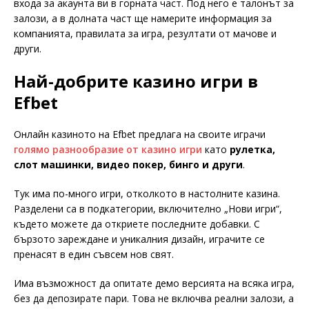
входа за акаунта ви в горната част. Под него е талонът за
залози, а в долната част ще намерите информация за
компанията, правилата за игра, резултати от мачове и
други.
Най-добрите казино игри в
Efbet
Онлайн казиното на Efbet предлага на своите играчи
голямо разнообразие от казино игри
като
рулетка,
слот машинки, видео покер, бинго и други
.
Тук има по-много игри, отколкото в настолните казина.
Разделени са в подкатегории, включително „Нови игри“,
където можете да откриете последните добавки. С
бързото зареждане и уникалния дизайн, играчите се
пренасят в един съвсем нов свят.
Има възможност да опитате демо версията на всяка игра,
без да депозирате пари. Това не включва реални залози, а