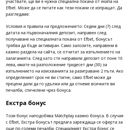
участвате, ще ви е нужна специална покана от екипа на
Efbet. Може да се питате как тези покани се изпращат. Да
разгледаме:
Условия и правила на предложението: Седем дни (7) след
датата на първоначалния депозит, направен след
получаване на специалната покана от Efbet, бонусът
трябва да бъде активиран. Само залозите, направени в
казино раздела на сайта, се отчитат за изпълнението на
залаганията. След като сте направили депозит от поне 10
лева, имате на разположение тридесет дни (30) за
изпълнението на изискванията за разиграване 2 пъти. Ако
определеният срок не ви стигне, само Efbet може да
прецени дали да го удължи или да отнеме всичките ви
печалби, спечелени чрез бонуса.
Екстра бонус
Този бонус наподобява Matchplay казино бонуса. В случая
с Efbet, Екстра бонусът предлага зареждаща се оферта за
още по-големи печалби. Специалният Екстра бонус се