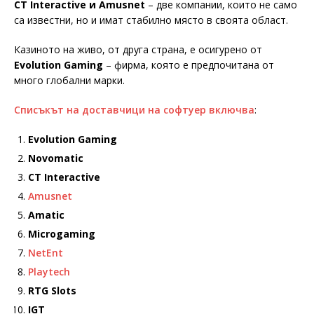
CT Interactive и Amusnet
– две компании, които не само
са известни, но и имат стабилно място в своята област.
Казиното на живо, от друга страна, е осигурено от
Evolution Gaming
– фирма, която е предпочитана от
много глобални марки.
Списъкът на доставчици на софтуер включва
:
Evolution Gaming
Novomatic
CT Interactive
Amusnet
Amatic
Microgaming
NetEnt
Playtech
RTG Slots
IGT