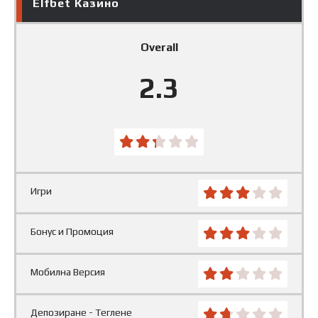
Elfbet Казино
Overall
2.3
Игри
Бонус и Промоция
Мобилна Версия
Депозиране - Теглене