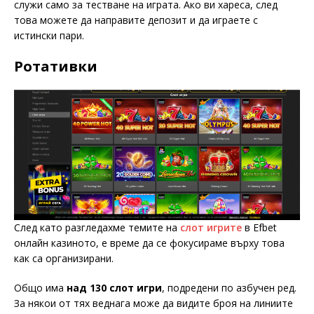
служи само за тестване на играта. Ако ви хареса, след
това можете да направите депозит и да играете с
истински пари.
Ротативки
След като разгледахме темите на
слот игрите
в Efbet
онлайн казиното, е време да се фокусираме върху това
как са организирани.
Общо има
над 130 слот игри
, подредени по азбучен ред.
За някои от тях веднага може да видите броя на линиите