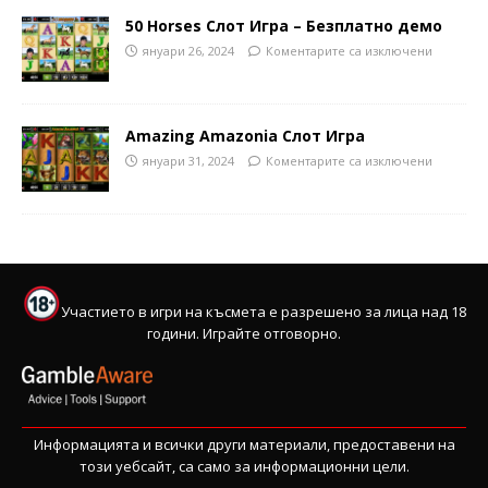
50 Horses Слот Игра – Безплатно демо
януари 26, 2024
Коментарите са изключени
Amazing Amazonia Слот Игра
януари 31, 2024
Коментарите са изключени
Участието в игри на късмета е разрешено за лица над 18
години. Играйте отговорно.
Информацията и всички други материали, предоставени на
този уебсайт, са само за информационни цели.