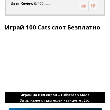
User Review
0/100
(
0
votes)
Играй 100 Cats слот Безплатно
Играй на цял екран – Fullscreen Mode
За излизане от цял екран натиснете „Esc“