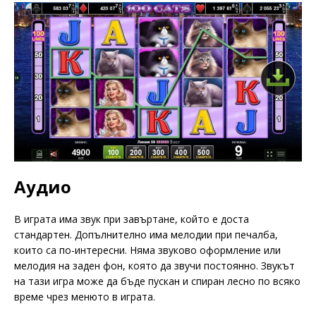
Аудио
В играта има звук при завъртане, който е доста
стандартен. Допълнително има мелодии при печалба,
които са по-интересни. Няма звуково оформление или
мелодия на заден фон, която да звучи постоянно. Звукът
на тази игра може да бъде пускан и спиран лесно по всяко
време чрез менюто в играта.