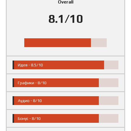
Overall
8.1/10
Идея -
8.5/10
Графики -
8/10
Аудио -
8/10
Бонус -
8/10