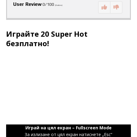
User Review
0/100
(
0
votes)
Играйте 20 Super Hot
безплатно!
Играй на цял екран – Fullscreen Mode
За излизане от цял екран натиснете „Esc“