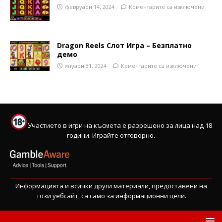
февруари 14, 2024
Коментарите са изключени
Dragon Reels Слот Игра – Безплатно
демо
януари 31, 2024
Коментарите са изключени
Участието в игри на късмета е разрешено за лица над 18
години. Играйте отговорно.
Информацията и всички други материали, предоставени на
този уебсайт, са само за информационни цели.