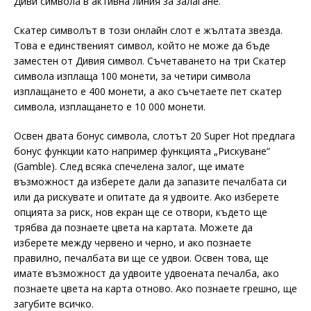
Диви символа в активна линия за залагане.
Скатер символът в този онлайн слот е жълтата звезда.
Това е единственият символ, който не може да бъде
заместен от Дивия символ. Съчетаването на три Скатер
символа изплаща 100 монети, за четири символа
изплащането е 400 монети, а ако съчетаете пет скатер
символа, изплащането е 10 000 монети.
Освен двата бонус символа, слотът 20 Super Hot предлага
бонус функции като например функцията „Рискуване“
(Gamble). След всяка спечелена залог, ще имате
възможност да изберете дали да запазите печалбата си
или да рискувате и опитате да я удвоите. Ако изберете
опцията за риск, нов екран ще се отвори, където ще
трябва да познаете цвета на картата. Можете да
изберете между червено и черно, и ако познаете
правилно, печалбата ви ще се удвои. Освен това, ще
имате възможност да удвоите удвоената печалба, ако
познаете цвета на карта отново. Ако познаете грешно, ще
загубите всичко.