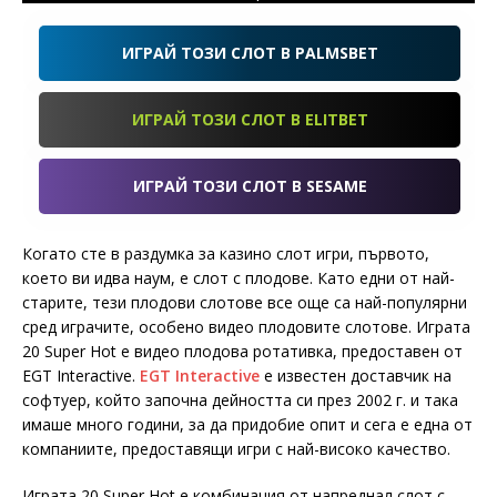
ИГРАЙ ТОЗИ СЛОТ В PALMSBET
ИГРАЙ ТОЗИ СЛОТ В ELITBET
ИГРАЙ ТОЗИ СЛОТ В SESAME
Когато сте в раздумка за казино слот игри, първото,
което ви идва наум, е слот с плодове. Като едни от най-
старите, тези плодови слотове все още са най-популярни
сред играчите, особено видео плодовите слотове. Играта
20 Super Hot е видео плодова ротативка, предоставен от
EGT Interactive.
EGT Interactive
е известен доставчик на
софтуер, който започна дейността си през 2002 г. и така
имаше много години, за да придобие опит и сега е една от
компаниите, предоставящи игри с най-високо качество.
Играта 20 Super Hot е комбинация от напреднал слот с