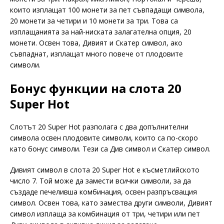
които изплащат 100 монети за пет съвпадащи символа,
20 монети за четири и 10 монети за три. Това са
изплащанията за най-ниската залагателна опция, 20
монети. Освен това, Дивият и Скатер символ, ако
съвпаднат, изплащат много повече от плодовите
символи.
Бонус функции на слота 20
Super Hot
Слотът 20 Super Hot разполага с два допълнителни
символа освен плодовите символи, които са по-скоро
като бонус символи. Тези са Див символ и Скатер символ.
Дивият символ в слота 20 Super Hot е късметлийското
число 7. Той може да замести всички символи, за да
създаде печеливша комбинация, освен разпръсващия
символ. Освен това, като замества други символи, Дивият
символ изплаща за комбинация от три, четири или пет