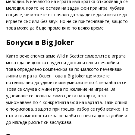
мелодии. В началото на играта има кратка открояваща се
мелодия, която не остава на заден фон при игра. Хубава
опция е, че можете от начало да зададете дали искате да
играете със или без звук. Но не се притеснявайте, защото
това може да бъде променяно по всяко време.
Бонуси в Big Joker
Както вече споменахме Wild и Scatter символите в играта
могат да ви донесат чудесни допълнителни печалби и
това определено компенсира за по-малкото печеливши
линии в играта. Освен това в Big Joker ще можете
потеницлано да удвоите или умножите по 4 печалбата си.
Това се случва с мини игра по желание на играча. За
удвояване се познава само цвета на карта, а за
умножаване по 4 конкретната боя на картата. Тази опция
е по-рискова, защото при грешен избор се губи всичко. Но
пък и възможностите за печалби от нея са доста добри и
до някъде рискът си заслужава.