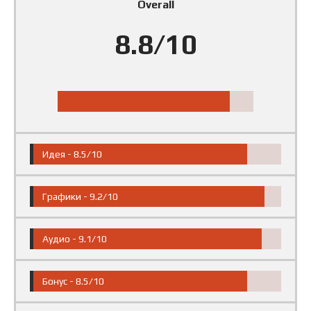
Overall
8.8/10
Идея -
8.5/10
Графики -
9.2/10
Аудио -
9.1/10
Бонус -
8.5/10