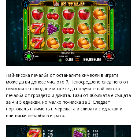
Най-висока печалба от останалите символи в играта
може да ви донесе числото 7. Непосредвено след него от
символите с плодове можете да получите най-висока
печалба от гроздето и динята. Тази от ябълката е същата
за 4 и 5 еднакви, но малко по-ниска за 3. Следват
портокалът, лимонът, черешата и сливата с еднакви и
най-ниски печалби в играта.