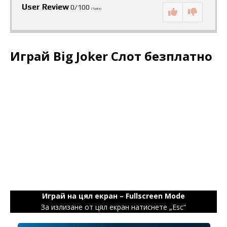
User Review
0/100
(
1
vote)
Играй Big Joker Слот безплатно
Играй на цял екран – Fullscreen Mode
За излизане от цял екран натиснете „Esc“