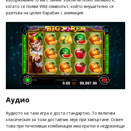
когато се появи Wild символът, който внушително се
разпъва на целия барабан с анимация.
Аудио
Аудиото на тази игра е доста стандартно. То включва
класическия за този доставчик звук при завъртане. Освен
това при печеливши комбинации има кратки и недразнещи