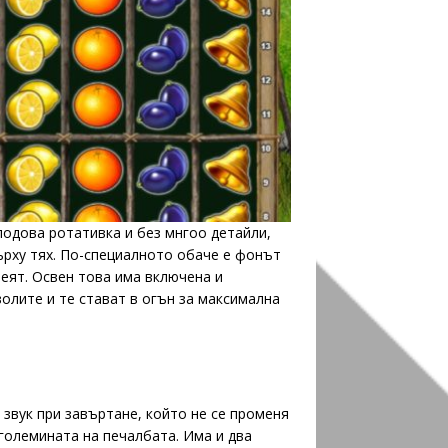
лодова ротативка и без мнгоо детайли,
ърху тях. По-специалното обаче е фонът
веят. Освен това има включена и
олите и те стават в огън за максимална
н звук при завъртане, който не се променя
 големината на печалбата. Има и два