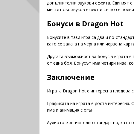
допълнителни звукови ефекта. Единият е 
местят със звуков ефект и също се появя
Бонуси в Dragon Hot
Бонусите в тази игра са два и по-станда
като се залага на черна или червена карт
Другата възможност за бонус в играта е 
от една боя. Бонусът има четири нива, ко
Заключение
Играта Dragon Hot е интересна плодова с
Графиката на играта е доста интересна. 
има и анимация с огън.
Аудиото е значително стандартно, като о