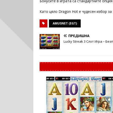
Бонусите в играта са стандартните опци
Като цяло Dragon Hot е чудесен избор з
AMUSNET (EGT)
ПРЕДИШНА
Lucky Streak 3 Слот Игра – Бе