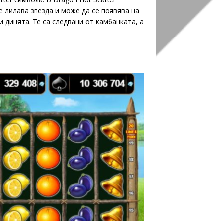
 е лилава звезда и може да се появява на
и динята. Те са следвани от камбанката, а