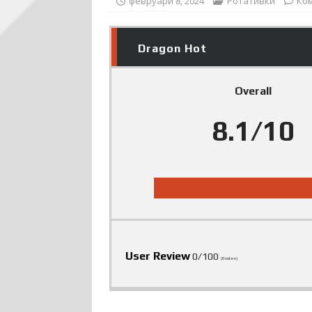
февруари 8, 2024
Ротативки
Ко
Dragon Hot
Overall
8.1/10
User Review
0/100
(
0
votes)