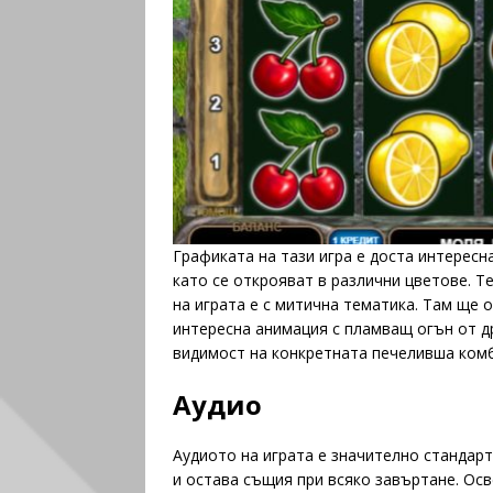
Графиката на тази игра е доста интересн
като се открояват в различни цветове. Т
на играта е с митична тематика. Там ще 
интересна анимация с пламващ огън от д
видимост на конкретната печеливша ком
Аудио
Аудиото на играта е значително стандартн
и остава същия при всяко завъртане. Осв