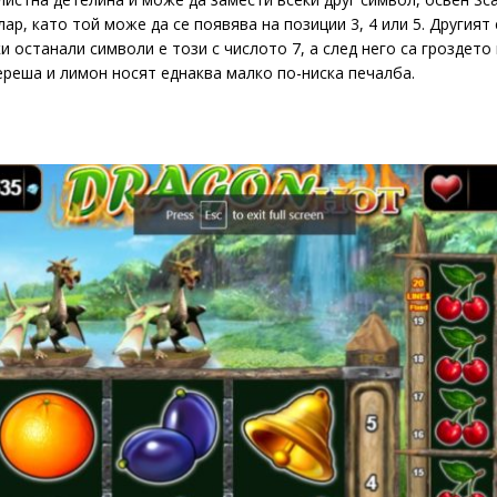
лар, като той може да се появява на позиции 3, 4 или 5. Другият
ки останали символи е този с числото 7, а след него са гроздето 
ереша и лимон носят еднаква малко по-ниска печалба.