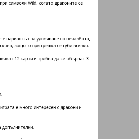
при символи Wild, когато драконите се
 е вариантът за удвояване на печалбата,
искова, защото при грешка се губи всичко.
явяват 12 карти и трябва да се обърнат 3
.
играта е много интересен с дракони и
а допълнителни.