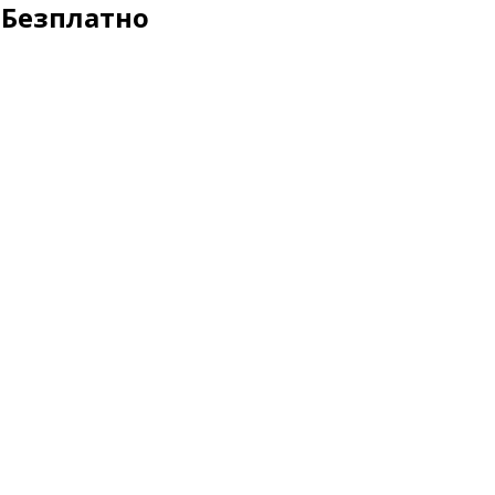
 Безплатно