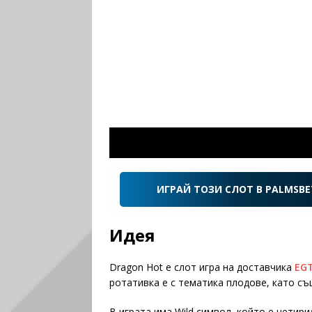
ИГРАЙ ТОЗИ СЛОТ В PALMSBE
Идея
Dragon Hot е слот игра на доставчика
EGT
ротативка е с тематика плодове, като съ
В играта има Wild символ, който е четири