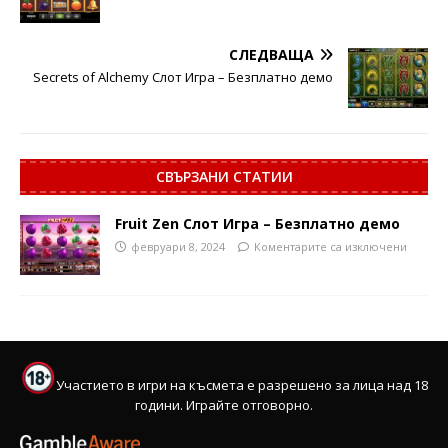
СЛЕДВАЩА
Secrets of Alchemy Слот Игра – Безплатно демо
СВЪРЗАНИ СТАТИИ
Fruit Zen Слот Игра – Безплатно демо
февруари 8, 2024
Коментарите са изключени
Участието в игри на късмета е разрешено за лица над 18
години. Играйте отговорно.