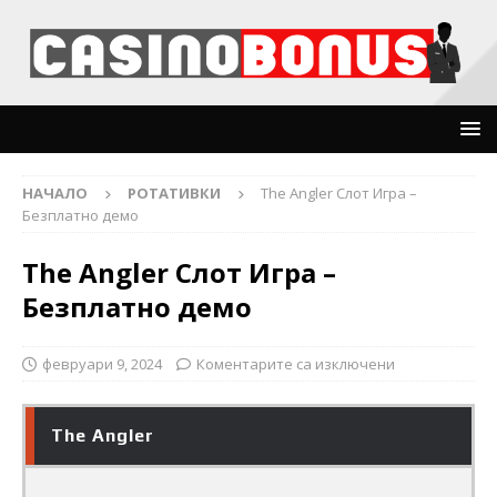
НАЧАЛО
РОТАТИВКИ
The Angler Слот Игра –
Безплатно демо
The Angler Слот Игра –
Безплатно демо
февруари 9, 2024
Коментарите са изключени
The Angler