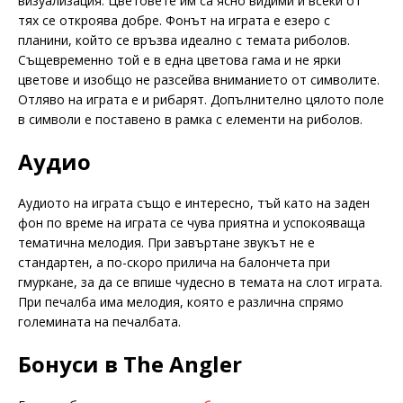
визуализация. Цветовете им са ясно видими и всеки от
тях се откроява добре. Фонът на играта е езеро с
планини, който се връзва идеално с темата риболов.
Същевременно той е в една цветова гама и не ярки
цветове и изобщо не разсейва вниманието от символите.
Отляво на играта е и рибарят. Допълнително цялото поле
в символи е поставено в рамка с елементи на риболов.
Аудио
Аудиото на играта също е интересно, тъй като на заден
фон по време на играта се чува приятна и успокояваща
тематична мелодия. При завъртане звукът не е
стандартен, а по-скоро прилича на балончета при
гмуркане, за да се впише чудесно в темата на слот играта.
При печалба има мелодия, която е различна спрямо
големината на печалбата.
Бонуси в The Angler