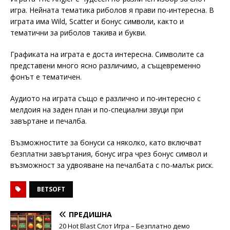
игра. Нейната тематика риболов я прави по-интересна. В
играта има Wild, Scatter и бонус символи, както и
тематични за риболов такива и букви.
Графиката на играта е доста интересна. Символите са
представени много ясно различимо, а същевременно
фонът е тематичен.
Аудиото на играта също е различно и по-интересно с
мелдоия на заден план и по-специални звуци при
завъртане и печалба.
Възможностите за бонуси са няколко, като включват
безплатни завъртания, бонус игра чрез бонус символ и
възможност за удвояване на печалбата с по-малък риск.
BETSOFT
ПРЕДИШНА
20 Hot Blast Слот Игра – Безплатно демо