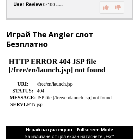
User Review
0/100
(
0
votes)
Играй The Angler слот
Безплатно
Играй на цял екран – Fullscreen Mode
За излизане от цял екран натиснете „Esc“